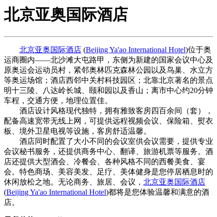
北京亚奥国际酒店
北京亚奥国际酒店
(
Beijing Ya'ao International Hotel
)位于奥
运商圈内——北沙滩大屯路甲，东侧为新建的国家会议中心及
原奥运会运动员村，紧邻奥林匹克森林公园以及鸟巢、水立方
等奥运场馆；酒店西邻中关村科技园区；北靠北京著名的景点
明十三陵、八达岭长城、颐和园以及香山；离市中心约20分钟
车程，交通方便，地理位置佳。
酒店设计风格现代独特，拥有雅致客房四百余间（套），
配备高速宽带无线上网，可提供远程视频会议、保险箱、熨衣
板、境外卫星电视等设施，客房舒适温馨。
酒店同时配置了大小不同的会议室供会议需要，提供专业
会议秘书服务，还提供商务中心、翻译、旅游机票等服务。酒
店还提供大型酒会、冷餐会、各种风格不同的西餐美食、宴
会。特色商场、美容美发、足疗、美体健身是您停居栖息时的
休闲放松之地。无论商务、旅居、会议，
北京亚奥国际酒店
(
Beijing Ya'ao International Hotel
)都将是您体验温馨和满意的酒
店。